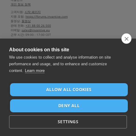
개인 정보 정책
고객지원:
시작 페이지
지원 포럼:
https://forums.invantive.com
동영상:
동영상
판매 전화:
+31 88 00 26 500
이메일:
sales@invantive.eu
근무 시간:
09:00 - 17:00 CET
상공 회의소:
13031406
매니 징 디렉터:
Guido Leenders
About cookies on this site
소재지 회사: Roermond
설립: 1992
We use cookies to collect and analyse information on site
2012 NAICS:
511210
performance and usage, and to enhance and customize
부가가치세:
NL812602377B01
content.
Learn more
은행:
IBAN NL25 BUNQ 2098 2586 07
,
BIC BUNQNL2A
ALLOW ALL COOKIES
DENY ALL
SETTINGS