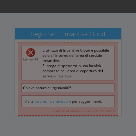
Registrati | Invantive Cloud
L'utilizzo di Invantive Cloud è possibile
solo all'interno dell'area di servizio
itgenacc168
Invantive.
Si prega di spostarsi in una località
compresa nell'area di copertura del
servizio Invantive.
Chiave naturale:
itgenivn005
Visita
forums.invantive.com
per suggerimenti.
a64d1fe3-f248-4686-9541-5dcfa117bd16