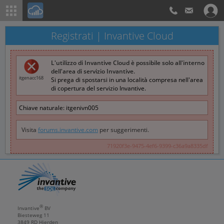
Registrati | Invantive Cloud
L'utilizzo di Invantive Cloud è possibile solo all'interno
dell'area di servizio Invantive.
itgenacc168
Si prega di spostarsi in una località compresa nell'area
di copertura del servizio Invantive.
Chiave naturale:
itgenivn005
Visita
forums.invantive.com
per suggerimenti.
71920f3e-9475-4ef6-9399-c36a9a8335df
®
Invantive
BV
Biesteweg 11
3849 RD
Hierden