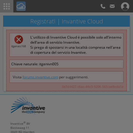
Registrati | Invantive Cloud
L'utilizzo di Invantive Cloud è possibile solo all'interno
dell'area di servizio Invantive.
itgenacc168
Si prega di spostarsi in una località compresa nell'area
di copertura del servizio Invantive.
Chiave naturale:
itgenivn005
Visita
forums.invantive.com
per suggerimenti.
3a7d4427-c6ae-44e3-9206-565cae8eda1e
®
Invantive
BV
Biesteweg 11
3849 RD
Hierden