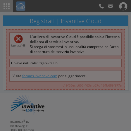
Registrati | Invantive Cloud
L'utilizzo di Invantive Cloud è possibile solo all'interno
dell'area di servizio Invantive.
itgenacc168
Si prega di spostarsi in una località compresa nell'area
di copertura del servizio Invantive.
Chiave naturale:
itgenivn005
Visita
forums.invantive.com
per suggerimenti.
c19f55ec-c666-463a-b27c-124b689f977a
®
Invantive
BV
Biesteweg 11
3849 RD
Hierden