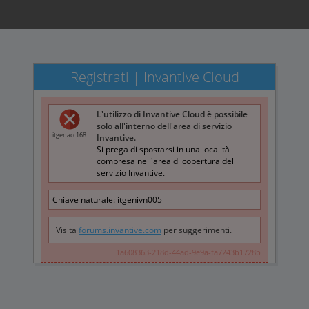
Registrati | Invantive Cloud
L'utilizzo di Invantive Cloud è possibile
solo all'interno dell'area di servizio
itgenacc168
Invantive.
Si prega di spostarsi in una località
compresa nell'area di copertura del
servizio Invantive.
Chiave naturale:
itgenivn005
Visita
forums.invantive.com
per suggerimenti.
1a608363-218d-44ad-9e9a-fa7243b1728b