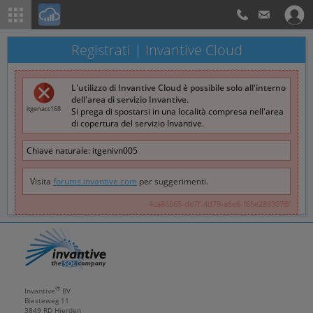
Registrati | Invantive Cloud
L'utilizzo di Invantive Cloud è possibile solo all'interno
dell'area di servizio Invantive.
itgenacc168
Si prega di spostarsi in una località compresa nell'area
di copertura del servizio Invantive.
Chiave naturale:
itgenivn005
Visita
forums.invantive.com
per suggerimenti.
4ca86565-de7f-4d79-a6e6-f65e2893078f
®
Invantive
BV
Biesteweg 11
3849 RD
Hierden