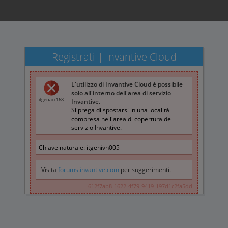
Registrati | Invantive Cloud
L'utilizzo di Invantive Cloud è possibile
solo all'interno dell'area di servizio
itgenacc168
Invantive.
Si prega di spostarsi in una località
compresa nell'area di copertura del
servizio Invantive.
Chiave naturale:
itgenivn005
Visita
forums.invantive.com
per suggerimenti.
612f7ab8-1622-4f79-9419-197d1c2fa5dd