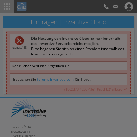
Eintragen | Invantive Cloud
Die Nutzung von Invantive Cloud ist nur innerhalb
des Invantive Servicebereichs möglich.
itgenacc168
Bitte begeben Sie sich an einen Standort innerhalb des
Invantive-Servicegebiets.
Natürlicher Schlüssel:
itgenivn005
Besuchen Sie
forums.invantive.com
für Tipps.
c1bc2d73-1530-43e4-8abd-b21afbce6f74
®
Invantive
BV
Biesteweg 11
3849 RD
Hierden