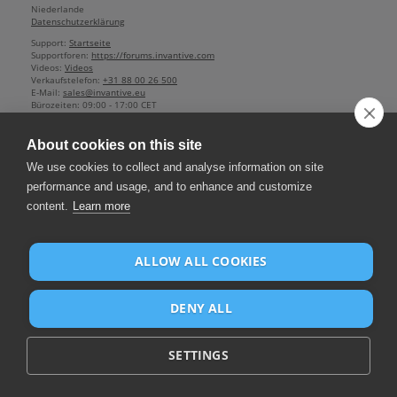
Niederlande
Datenschutzerklärung
Support:
Startseite
Supportforen:
https://forums.invantive.com
Videos:
Videos
Verkaufstelefon:
+31 88 00 26 500
E-Mail:
sales@invantive.eu
Bürozeiten:
09:00 - 17:00 CET
Wirtschaftskammer:
13031406
Geschäftsführer:
Guido Leenders
About cookies on this site
Gesellschaft mit Sitz in: Roermond
Gegründet: 1992
We use cookies to collect and analyse information on site
2012 NAICS:
511210
performance and usage, and to enhance and customize
Umsatzsteuer:
NL812602377B01
content.
Learn more
Bank:
IBAN NL25 BUNQ 2098 2586 07
,
BIC BUNQNL2A
ALLOW ALL COOKIES
DENY ALL
SETTINGS