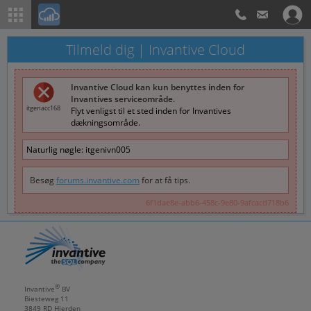
Tilmeld dig | Invantive Cloud
Invantive Cloud kan kun benyttes inden for
Invantives serviceområde.
itgenacc168
Flyt venligst til et sted inden for Invantives
dækningsområde.
Naturlig nøgle:
itgenivn005
Besøg
forums.invantive.com
for at få tips.
6f1dae8e-abb6-458c-9e80-9afcacd718b6
®
Invantive
BV
Biesteweg 11
3849 RD
Hierden