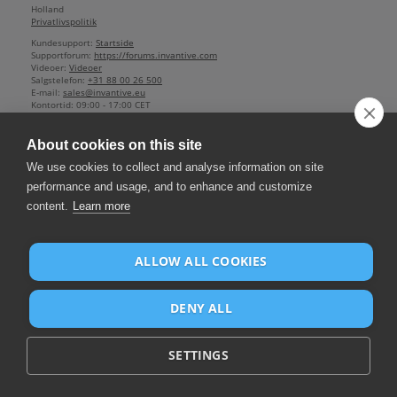
Holland
Privatlivspolitik
Kundesupport:
Startside
Supportforum:
https://forums.invantive.com
Videoer:
Videoer
Salgstelefon:
+31 88 00 26 500
E-mail:
sales@invantive.eu
Kontortid:
09:00 - 17:00 CET
Handelskammer:
13031406
Administrerende direktør:
Guido Leenders
About cookies on this site
Firma hjemmehørende i: Roermond
Grundlagt: 1992
We use cookies to collect and analyse information on site
2012 NAICS:
511210
performance and usage, and to enhance and customize
Moms:
NL812602377B01
content.
Learn more
Bank:
IBAN NL25 BUNQ 2098 2586 07
,
BIC BUNQNL2A
ALLOW ALL COOKIES
DENY ALL
SETTINGS