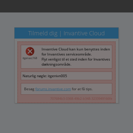
Tilmeld dig | Invantive Cloud
Invantive Cloud kan kun benyttes inden
for Invantives serviceområde.
itgenacc168
Flyt venligst til et sted inden for Invantives
dækningsområde.
Naturlig nøgle:
itgenivn005
Besøg
forums.invantive.com
for at få tips.
707684b3-0368-49b2-b348-3233949166fe