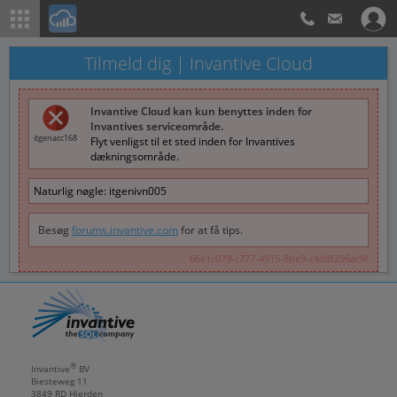
Tilmeld dig | Invantive Cloud
Invantive Cloud kan kun benyttes inden for
Invantives serviceområde.
itgenacc168
Flyt venligst til et sted inden for Invantives
dækningsområde.
Naturlig nøgle:
itgenivn005
Besøg
forums.invantive.com
for at få tips.
66e1c079-c777-4915-8be9-c4d8f296ac9f
®
Invantive
BV
Biesteweg 11
3849 RD
Hierden