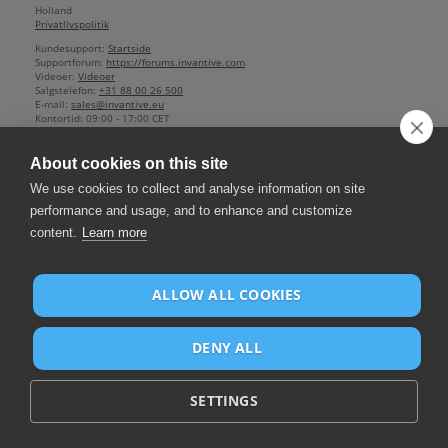
Holland
Privatlivspolitik
Kundesupport:
Startside
Supportforum:
https://forums.invantive.com
Videoer:
Videoer
Salgstelefon:
+31 88 00 26 500
E-mail:
sales@invantive.eu
Kontortid:
09:00 - 17:00 CET
Handelskammer:
13031406
Administrerende direktør:
Guido Leenders
About cookies on this site
Firma hjemmehørende i: Roermond
Grundlagt: 1992
We use cookies to collect and analyse information on site
2012 NAICS:
511210
performance and usage, and to enhance and customize
Moms:
NL812602377B01
content.
Learn more
Bank:
IBAN NL25 BUNQ 2098 2586 07
,
BIC BUNQNL2A
ALLOW ALL COOKIES
DENY ALL
SETTINGS