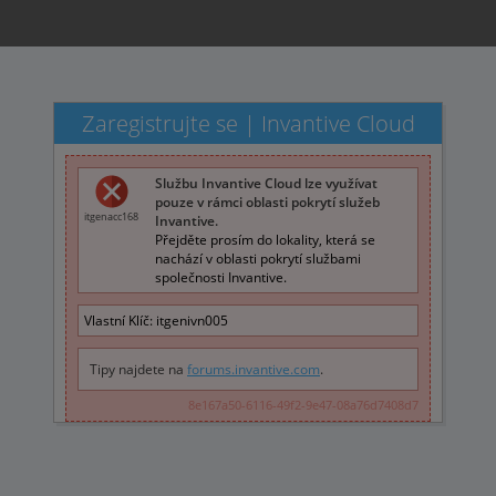
Zaregistrujte se | Invantive Cloud
Službu Invantive Cloud lze využívat
pouze v rámci oblasti pokrytí služeb
itgenacc168
Invantive.
Přejděte prosím do lokality, která se
nachází v oblasti pokrytí službami
společnosti Invantive.
Vlastní Klíč:
itgenivn005
Tipy najdete na
forums.invantive.com
.
8e167a50-6116-49f2-9e47-08a76d7408d7